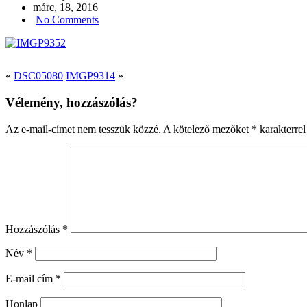
márc, 18, 2016
No Comments
«
DSC05080
IMGP9314
»
Vélemény, hozzászólás?
Az e-mail-címet nem tesszük közzé.
A kötelező mezőket
*
karakterrel
Hozzászólás
*
Név
*
E-mail cím
*
Honlap