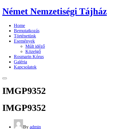
Német Nemzetiségi Tájház
Home
Bemutatkozás
Történetünk
Események
Múlt idéző
Közelgő
Rosmarin Kórus
Galéria
Kapcsolatok
IMGP9352
IMGP9352
By
admin