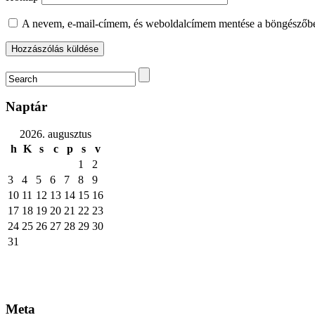
A nevem, e-mail-címem, és weboldalcímem mentése a böngészőb
Naptár
2026. augusztus
h
K
s
c
p
s
v
1
2
3
4
5
6
7
8
9
10
11
12
13
14
15
16
17
18
19
20
21
22
23
24
25
26
27
28
29
30
31
Meta